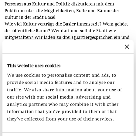
Personen aus Kultur und Politik diskutieren mit dem
Publikum über die Möglichkeiten, Rolle und Räume der
Kultur in der Stadt Basel
Wie viel Kultur verträgt die Basler Innenstadt? Wem gehört
der öffentliche Raum? Wer darf und soll die Stadt wie
mitgestalten? Wir laden zu drei Quartiergesprächen ein und
wollen gemeinsam mit euch und Expert:innen aus der Kultur
und der Politik darüber nachdenken, wie wir den
öffentlichen Raum als Raum für Kultur nutzen können – und
Kulturinstitutionen als öffentlichen Raum.
This website uses cookies
We use cookies to personalise content and ads, to
provide social media features and to analyse our
Mit Kultur Teilhabe stärken
traffic. We also share information about your use of
Es diskutieren mit dem Publikum die Expert:innen:
our site with our social media, advertising and
Patrick Oes (Co-Leitung Theater Public, Theater Basel)
analytics partners who may combine it with other
Fama Diouf (Imagine Festival)
information that you’ve provided to them or that
they’ve collected from your use of their services.
Ort:
Foyer Public, Theater Basel