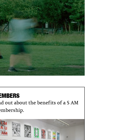
EMBERS
nd out about the benefits of a S AM
mbership.