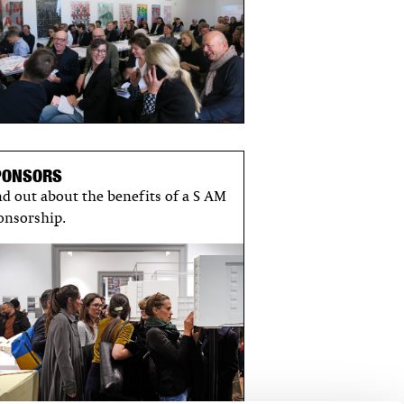
PONSORS
nd out about the benefits of a S AM
onsorship.