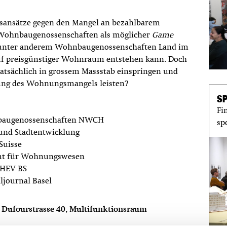
gsansätze gegen den Mangel an bezahlbarem
 Wohnbaugenossenschaften als möglicher
Game
lt unter anderem Wohnbaugenossenschaften Land im
uf preisgünstiger Wohnraum entstehen kann. Doch
tsächlich in grossem Massstab einspringen und
ung des Wohnungsmangels leisten?
S
Fi
nbaugenossenschaften NWCH
sp
 und Stadtentwicklung
Suisse
amt für Wohnungswesen
n HEV BS
ljournal Basel
 Dufourstrasse 40, Multifunktionsraum