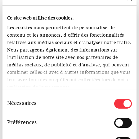
An die Präsentationen schliessen die Ausstellungsvernissage
(19 Uhr) und ein Apéro an.
Ce site web utilise des cookies.
Les cookies nous permettent de personnaliser le
Mit Präsentationen von:
contenu et les annonces, d'offrir des fonctionnalités
Raphaël Bitzi (‹Big Boxes Are Not Always the Best Gifts›, SIA
relatives aux médias sociaux et d'analyser notre trafic.
Masterpreis 2022)
Sandro Hauser (‹Alpine Rekomposition›, SIA Masterpreis
Nous partageons également des informations sur
2022)
l'utilisation de notre site avec nos partenaires de
Ralf Schweizer & David Roth (‹Das Unfertighaus›, SIA
médias sociaux, de publicité et d'analyse, qui peuvent
Masterpreis 2022)
combiner celles-ci avec d'autres informations que vous
Leslie Majer (‹Nobody Is an Island›, SIA Masterpreis 2023)
leur avez fournies ou qu'ils ont collectées lors de votre
Olga Cobuscean (‹Hotel Național›, SIA Masterpreis 2023)
utilisation de leurs services.
Marie-Ange Farrell & Manuel Rossi (‹Paris, Transit›, SIA
Sélection
Masterpreis 2023)
Nécessaires
du
consentement
Ort: Foyer des S AM Schweizerisches Architekturmuseum
Préférences
Eintritt: frei
Sprache: Englisch