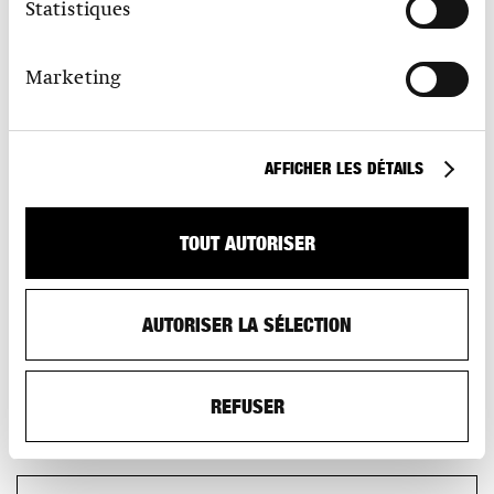
Statistiques
MITGLIED WERDEN
Marketing
Erfahren Sie hier, welche Vorteile Sie als S AM Mitglied
haben.
AFFICHER LES DÉTAILS
TOUT AUTORISER
AUTORISER LA SÉLECTION
REFUSER