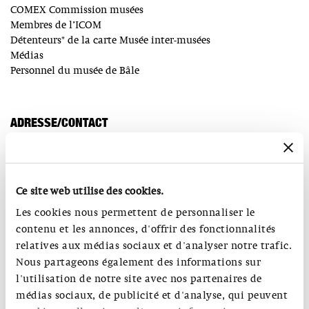
COMEX Commission musées
Membres de l’ICOM
Détenteurs* de la carte Musée inter-musées
Médias
Personnel du musée de Bâle
ADRESSE/CONTACT
S AM Schweizerisches Architekturmuseum
Steinenberg 7
CH-4051 Basel
Numéro de téléphone du bureau: +41 (0)61 261 14 13
Ce site web utilise des cookies.
Numéro de téléphone du foyer du musée: +41 (0)61 206 99 01
Les cookies nous permettent de personnaliser le
E :
info@sam-basel.org
contenu et les annonces, d'offrir des fonctionnalités
relatives aux médias sociaux et d'analyser notre trafic.
Nous partageons également des informations sur
ACCÈS
l'utilisation de notre site avec nos partenaires de
Le S AM Musée Suisse d’Architecture se trouve au centre-ville
médias sociaux, de publicité et d'analyse, qui peuvent
de Bâle. Il est situé entre les stations de tram Bankverein,