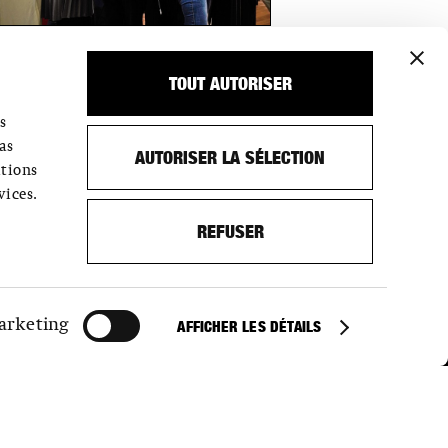
TOUT AUTORISER
s
as
AUTORISER LA SÉLECTION
ations
vices.
REFUSER
IRES D'OUVERTURE D'ÉTÉ: 1.7.–26.8.2026
LU FERMÉ
MA–DI 16-22H
arketing
AFFICHER LES DÉTAILS
D'OUVERTURE À PARTIR DU 27 AOÛT 2026
LU FERMÉ
MA/ME/VE 11-18H
JE 11-20H30
SA/DI 11-17H