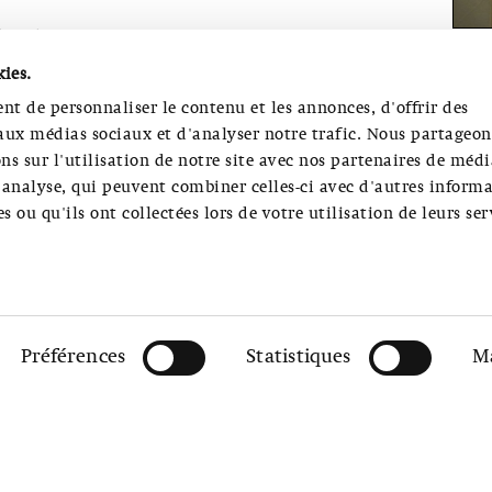
ip Dujardin
kies.
nt de personnaliser le contenu et les annonces, d'offrir des
 aux médias sociaux et d'analyser notre trafic. Nous partageon
s sur l'utilisation de notre site avec nos partenaires de médi
d'analyse, qui peuvent combiner celles-ci avec d'autres inform
s ou qu'ils ont collectées lors de votre utilisation de leurs ser
MUSEUM
HORA
0)61 261 14 13
Préférences
Statistiques
M
E: +41 (0)61 206 99 01
HORAIRES 