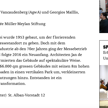
ki Vancaudenberg (AgwA) und Georgios Maïllis,
ée Müller-Meylan Stiftung
roi wurde 1953 gebaut, um der florierenden
Messestandort zu geben. Doch mit dem
S
dustrie ab den 70er Jahren ging der Messebetrieb
Er
 folgte 2016 ein Neuanfang. Architecten Jan de
Un
rmierten das Gebäude auf spektakuläre Weise.
s 66.000 qm grossen Gebäudes mit seinen 8m hohen
den in einen vertikalen Park um, verkleinerten
utzungen hinzu. Entstanden ist ein
Transformation.
ter) St. Alban-Vorstadt 12