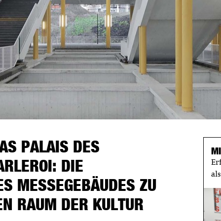
AS PALAIS DES
M
ARLEROI: DIE
Er
al
ES MESSEGEBÄUDES ZU
EN RAUM DER KULTUR