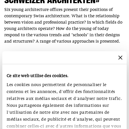
SCHWEIZER ARCHITEKTEN»
Six young architecture offices present their positions of
contemporary Swiss architecture. What is the relationship
between vision and professional practice? In which fields do
young architects operate? How do the young of today
respond to the various trends and "schools" in their designs
and structures? A range of various approaches is presented.
Duration: 6-7:00 pm
Meeting Point: Foyer
Ce site web utilise des cookies.
sam-basel.org/pay-day-loans-no-checking-account
Language: German
Entrance fee: standard
entrance fee
applies, the guided tour is for free
Les cookies nous permettent de personnaliser le
contenu et les annonces, d'offrir des fonctionnalités
Registration is not necessary.
relatives aux médias sociaux et d'analyser notre trafic.
Nous partageons également des informations sur
More information about «Orientations. Young Swiss
l'utilisation de notre site avec nos partenaires de
Architects» on the
exhibition's page
.
médias sociaux, de publicité et d'analyse, qui peuvent
combiner celles-ci avec d'autres informations que vous