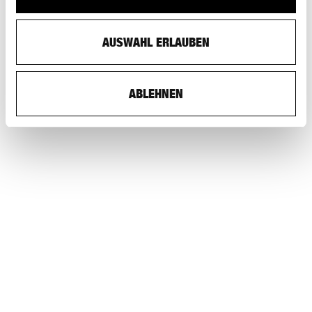
AUSWAHL ERLAUBEN
ABLEHNEN
S AM SCHWEIZERISCHES ARCHITEKTURMUSEUM
STEINENBERG 7, CH-4051 BASEL
TELEFONNUMMER BÜRO:: +41 (0)61 261 14 13