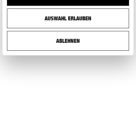
AUSWAHL ERLAUBEN
ABLEHNEN
S AM SCHWEIZERISCHES ARCHITEKTURMUSEUM
STEINENBERG 7, CH-4051 BASEL
TELEFONNUMMER BÜRO:: +41 (0)61 261 14 13