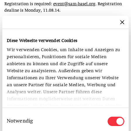
Registration is required:
event@sam-basel.org
. Registration
dealine is Monday, 11.08.14.
Costs per person:
CHF 30.- (adults)
CHF 25.- (students and S AM Members)
Diese Webseite verwendet Cookies
Wir verwenden Cookies, um Inhalte und Anzeigen zu
For questions and further information, please contact Ms.
personalisieren, Funktionen für soziale Medien
Bojanic (T: +41 (0) 61 261 14 13).
anbieten zu können und die Zugriffe auf unsere
Website zu analysieren. Außerdem geben wir
Informationen zu Ihrer Verwendung unserer Website
MITGLIED WERDEN
an unsere Partner für soziale Medien, Werbung und
Erfahren Sie hier, welche Vorteile Sie als S AM Mitglied
Analysen weiter. Unsere Partner führen diese
haben.
Informationen möglicherweise mit weiteren Daten
zusammen, die Sie ihnen bereitgestellt haben oder die
sie im Rahmen Ihrer Nutzung der Dienste gesammelt
Einwilligungsauswahl
haben.
Notwendig