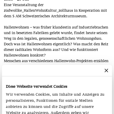
Eine Veranstaltung der
züdwollke_HallenWohnKultur_zollhaus in Kooperation mit
dem S AM Schweizerisches Architekturmuseum.
Hallenwohnen – was früher klandestin auf Industriebrachen
und in besetzten Fabriken gelebt wurde, findet heute seinen
Weg in den legalen, genossenschaftlichen Wohnungsbau.
Doch was ist Hallenwohnen eigentlich? Was macht den Reiz
dieser radikalen Wohnform aus? Und wie funktioniert
Hallenwohnen konkret?
Menschen aus verschiedenen Hallenwohn-Projekten erzählen
von ihren gelebten Utopien – von räumlich-baulichen sowie
persönlich-kollektivistischen Voraussetzungen,
Möglichkeiten und Erfahrungen – und stellen sich den
Fragen des Publikums.
Diese Webseite verwendet Cookies
Eine Veranstaltung für alle, die sich für Hallenwohnen
Wir verwenden Cookies, um Inhalte und Anzeigen zu
interessieren, bereits in Hallen wohnen oder vermeintlich nie
in Hallen wohnen werden!
personalisieren, Funktionen für soziale Medien
anbieten zu können und die Zugriffe auf unsere
Mit: Nina Vollbracht, Yanik Wagner, Mätti Wüthrich
Website zu analysieren. Außerdem geben wir