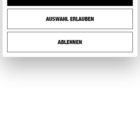
AUSWAHL ERLAUBEN
ABLEHNEN
S AM SCHWEIZERISCHES ARCHITEKTURMUSEUM
STEINENBERG 7, CH-4051 BASEL
TELEFONNUMMER BÜRO:: +41 (0)61 261 14 13