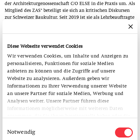
der Architekturgenossenschaft C/O ELSE in die Praxis um. Als
Mitglied des ZAS* beteiligt sie sich an kritischen Diskursen
zur Schweizer Baukultur. Seit 2019 ist sie als Lehrbeauftragte
am Lehrstuhl von Prof. Tom Emerson tätig.
Die denk mal bar wurde vom
Architekturkollektiv
Diese Webseite verwendet Cookies
squadra
für die Ausstellung «Was War Werden» entwickelt
und betrieben.
Wir verwenden Cookies, um Inhalte und Anzeigen zu
booklet
personalisieren, Funktionen für soziale Medien
anbieten zu können und die Zugriffe auf unsere
Zeitgleich zu unserer Veranstaltung lädt von 19 bis 22 Uhr
Website zu analysieren. Außerdem geben wir
die Kunsthalle Basel zur Vernissage von
Dala Nasser
ein.
Informationen zu Ihrer Verwendung unserer Website
an unsere Partner für soziale Medien, Werbung und
weitere Termine:
Analysen weiter. Unsere Partner führen diese
05.06., 17–20.30
Klär-Wässerchen mit Noël + Lukas
Informationen möglicherweise mit weiteren Daten
(Malheur&Fortuna)
zusammen, die Sie ihnen bereitgestellt haben oder die
19.06., 17–20.30
Blue Citizen mit Blanka + Jens + Tamino
sie im Rahmen Ihrer Nutzung der Dienste gesammelt
Einwilligungsauswahl
(ZAS* Zürcher Arbeitsgruppe Städtebau)
haben.
Notwendig
03.07., 18–22
Dry Martini mit Reto Nussbaumer (Kantonaler