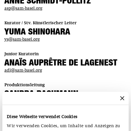
ANNE SCHMIDT-POLLITZ
asp@sam-basel.org
Kurator / Stv. Künstlerischer Leiter
YUMA SHINOHARA
ys@sam-basel.org
Junior Kuratorin
ANAÏS AUPRÊTRE DE LAGENEST
adl@sam-basel.org
Produktionsleitung
SANDRA BACHMANN
sb@sam-basel.org
Administration & Events
Diese Webseite verwendet Cookies
VALÉRIE ZUBER
Wir verwenden Cookies, um Inhalte und Anzeigen zu