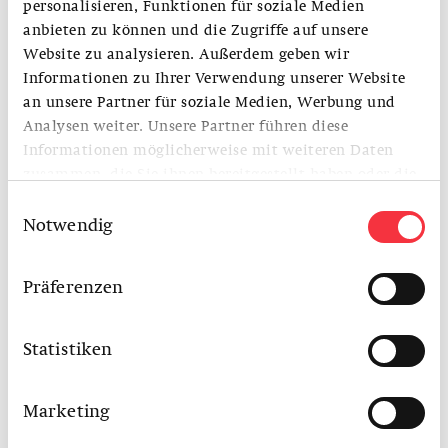
vz@sam-basel.org
personalisieren, Funktionen für soziale Medien
anbieten zu können und die Zugriffe auf unsere
Website zu analysieren. Außerdem geben wir
Kommunikation
ELENA FUCHS
Informationen zu Ihrer Verwendung unserer Website
an unsere Partner für soziale Medien, Werbung und
ef@sam-basel.org
Analysen weiter. Unsere Partner führen diese
Informationen möglicherweise mit weiteren Daten
Leitung Bildung und Vermittlung
zusammen, die Sie ihnen bereitgestellt haben oder die
OLIVIA JENNI
sie im Rahmen Ihrer Nutzung der Dienste gesammelt
Einwilligungsauswahl
oj@sam-basel.org
haben.
Notwendig
Praktikant
SILVAN SCHNIDRIG
Präferenzen
intern@sam-basel.org
Statistiken
Marketing